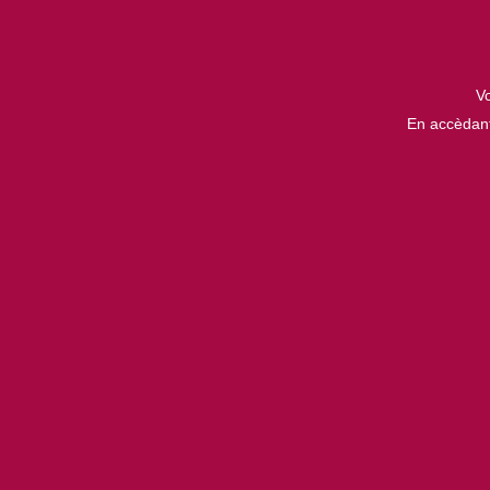
Vo
En accèdant 
Des
é