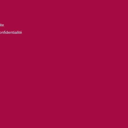
ite
nfidentialité
roir
ion