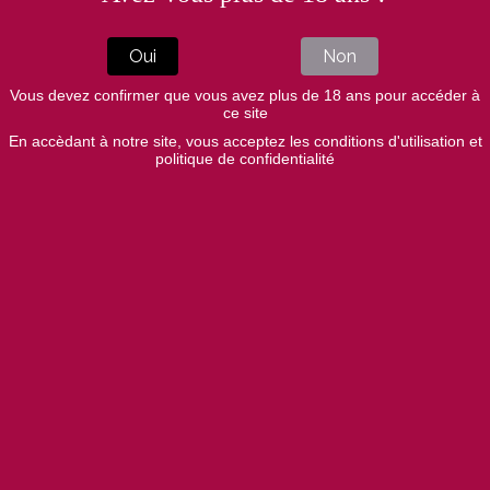
All of our wines are vinified and aged without sulphites.
Oui
Non
A minimal dose of sulphur is added around April/May
when bottling occurs.
Vous devez confirmer que vous avez plus de 18 ans pour accéder à
ce site
En accèdant à notre site, vous acceptez les conditions d'utilisation et
politique de confidentialité