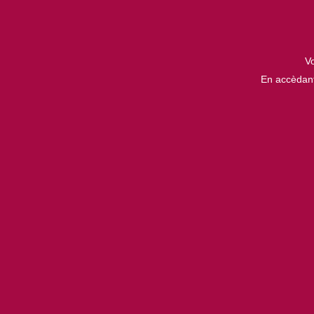
Vo
En accèdant 