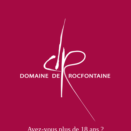
wines
E-sh
Home
Our Wines
All of our wines are vinified and aged without sulphites.
al dose of sulphur is added around April/May when bottling
Avez-vous plus de 18 ans ?